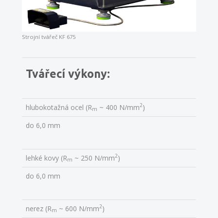
Strojní tvářeč KF 675
Tvářecí výkony:
2
hlubokotažná ocel (R
~ 400 N/mm
)
m
do 6,0 mm
2
lehké kovy (R
~ 250 N/mm
)
m
do 6,0 mm
2
nerez (R
~ 600 N/mm
)
m