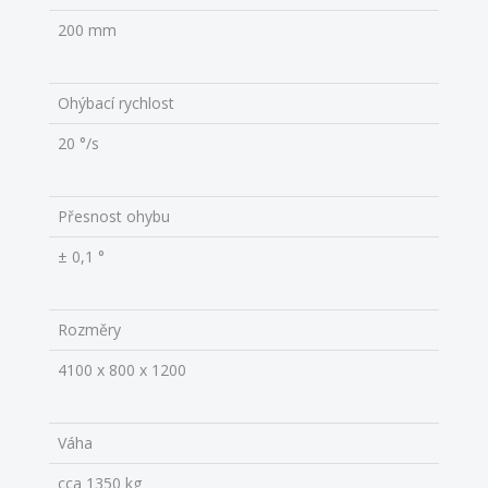
200 mm
Ohýbací rychlost
20 °/s
Přesnost ohybu
± 0,1 °
Rozměry
4100 x 800 x 1200
Váha
cca 1350 kg