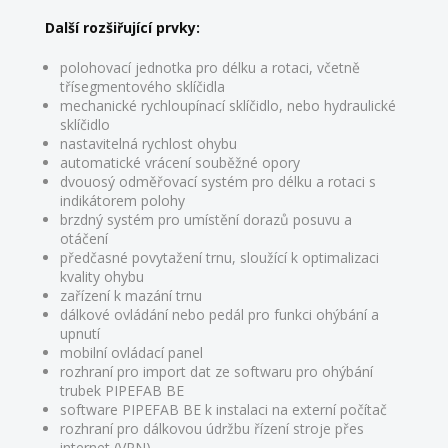
Další rozšiřující prvky:
polohovací jednotka pro délku a rotaci, včetně
třísegmentového sklíčidla
mechanické rychloupínací sklíčidlo, nebo hydraulické
sklíčidlo
nastavitelná rychlost ohybu
automatické vrácení souběžné opory
dvouosý odměřovací systém pro délku a rotaci s
indikátorem polohy
brzdný systém pro umístění dorazů posuvu a
otáčení
předčasné povytažení trnu, sloužící k optimalizaci
kvality ohybu
zařízení k mazání trnu
dálkové ovládání nebo pedál pro funkci ohýbání a
upnutí
mobilní ovládací panel
rozhraní pro import dat ze softwaru pro ohýbání
trubek PIPEFAB BE
software PIPEFAB BE k instalaci na externí počítač
rozhraní pro dálkovou údržbu řízení stroje přes
internet (VPN)