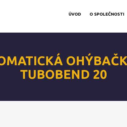
ÚVOD
O SPOLEČNOSTI
OMATICKÁ OHÝBAČK
TUBOBEND 20