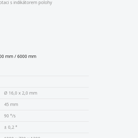
taci s indikátorem polohy
4500 mm / 6000 mm
Ø 16,0 x 2,0 mm
45 mm
90 °/s
± 0,2 °