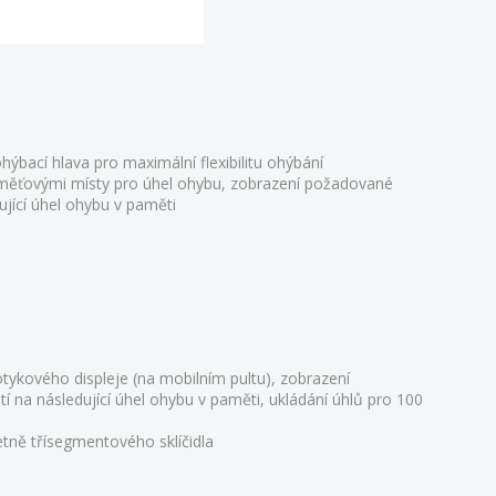
hýbací hlava pro maximální flexibilitu ohýbání
aměťovými místy pro úhel ohybu, zobrazení požadované
jící úhel ohybu v paměti
tykového displeje (na mobilním pultu), zobrazení
na následující úhel ohybu v paměti, ukládání úhlů pro 100
etně třísegmentového sklíčidla