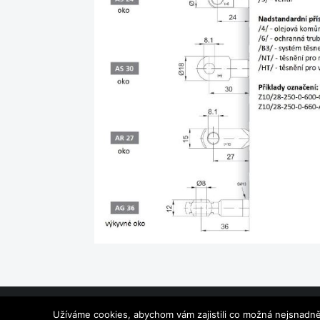
Užíváme cookies, abychom vám zajistili co možná nejsnadně
VYTVOŘILO STUDIO
NETINVENIO.CZ