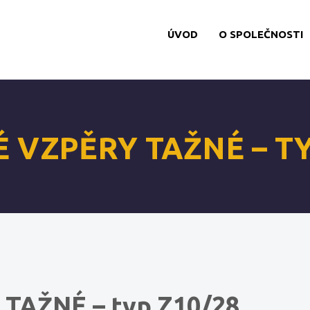
ÚVOD
O SPOLEČNOSTI
 VZPĚRY TAŽNÉ – TY
TAŽNÉ – typ Z10/28