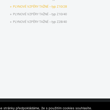
PLYNOVÉ VZPĚRY TAŽNÉ – typ Z10/28
PLYNOVÉ VZPĚRY TAŽNÉ – typ Z10/40
PLYNOVÉ VZPĚRY TAŽNÉ – typ Z28/40
e stránky předpokládáme, že s použitím cookies souhlasíte.
COPYRIGHT © ECKOLD & VAVROUCH, SPOL. S R.O.