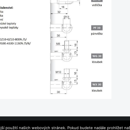
jší použití našich webových stránek. Pokud budete nadále prohlížet naš