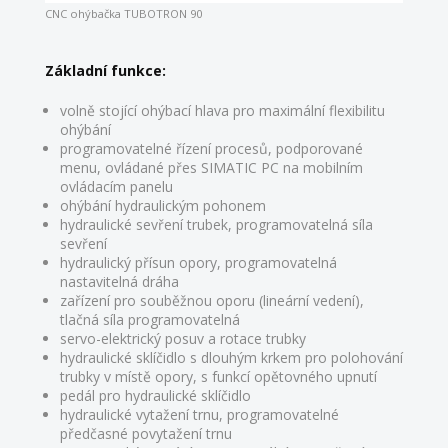
CNC ohýbačka TUBOTRON 90
Základní funkce:
volně stojící ohýbací hlava pro maximální flexibilitu
ohýbání
programovatelné řízení procesů, podporované
menu, ovládané přes SIMATIC PC na mobilním
ovládacím panelu
ohýbání hydraulickým pohonem
hydraulické sevření trubek, programovatelná síla
sevření
hydraulický přísun opory, programovatelná
nastavitelná dráha
zařízení pro souběžnou oporu (lineární vedení),
tlačná síla programovatelná
servo-elektrický posuv a rotace trubky
hydraulické sklíčidlo s dlouhým krkem pro polohování
trubky v místě opory, s funkcí opětovného upnutí
pedál pro hydraulické sklíčidlo
hydraulické vytažení trnu, programovatelné
předčasné povytažení trnu