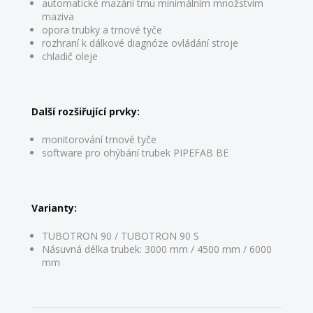
automatické mazání trnu minimálním množstvím
maziva
opora trubky a trnové tyče
rozhraní k dálkové diagnóze ovládání stroje
chladič oleje
Další rozšiřující prvky:
monitorování trnové tyče
software pro ohýbání trubek PIPEFAB BE
Varianty:
TUBOTRON 90 / TUBOTRON 90 S
Násuvná délka trubek: 3000 mm / 4500 mm / 6000
mm