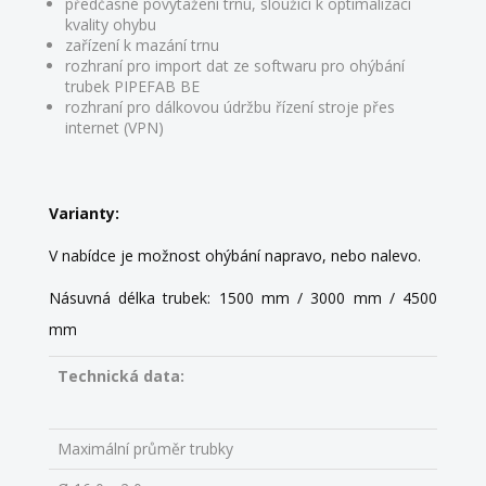
předčasné povytažení trnu, sloužící k optimalizaci
kvality ohybu
zařízení k mazání trnu
rozhraní pro import dat ze softwaru pro ohýbání
trubek PIPEFAB BE
rozhraní pro dálkovou údržbu řízení stroje přes
internet (VPN)
Varianty:
V nabídce je možnost ohýbání napravo, nebo nalevo.
Násuvná délka trubek: 1500 mm / 3000 mm / 4500
mm
Technická data:
Maximální průměr trubky