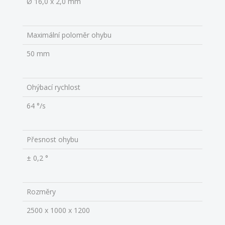
Ø 16,0 x 2,0 mm
Maximální poloměr ohybu
50 mm
Ohýbací rychlost
64 °/s
Přesnost ohybu
± 0,2 °
Rozměry
2500 x 1000 x 1200