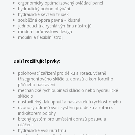
ergonomicky optimalizovaný ovládací panel
hydraulický pohon ohýbání
hydraulické sevření trubek
souběžná opora pevná – kluzná
jednoduchá a rychlá výměna nástrojů
moderní průmyslový design
mobilní a flexibilní stroj
Další rozšiřující prvky:
polohovací zařízení pro délku a rotaci, včetně
třísegmentového sklíčidla, dorazů a komfortního
příčného nastavení
mechanické rychloupínací sklíčidlo nebo hydraulické
sklíčidlo
nastavitelný tlak upnutí a nastavitelná rychlost ohybu
dvouosý odměřovací systém pro délku a rotaci s
indikátorem polohy
brzdný systém pro umístění dorazů posuvu a
otáčení
hydraulické vysunutí trnu