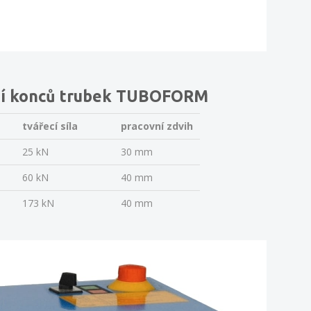
vání konců trubek TUBOFORM
tvářecí síla
pracovní zdvih
25 kN
30 mm
60 kN
40 mm
173 kN
40 mm