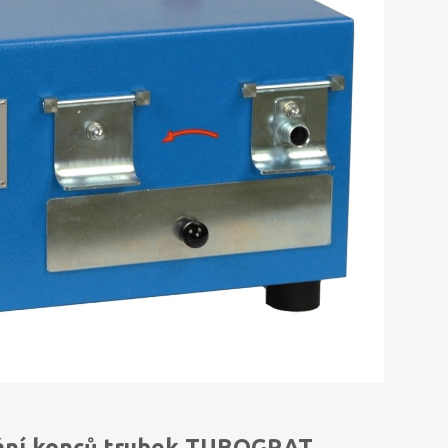
ování konců trubek TUBOGRAT