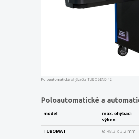
Poloautomatická ohýbačka TUBOBEND 42
Poloautomatické a automat
model
max. ohýbací
výkon
TUBOMAT
Ø 48,3 x 3,2 mm