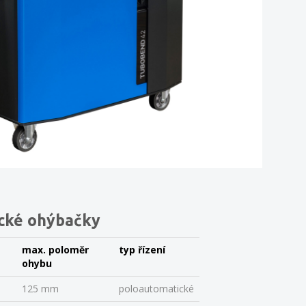
ické ohýbačky
max. poloměr
typ řízení
ohybu
125 mm
poloautomatické