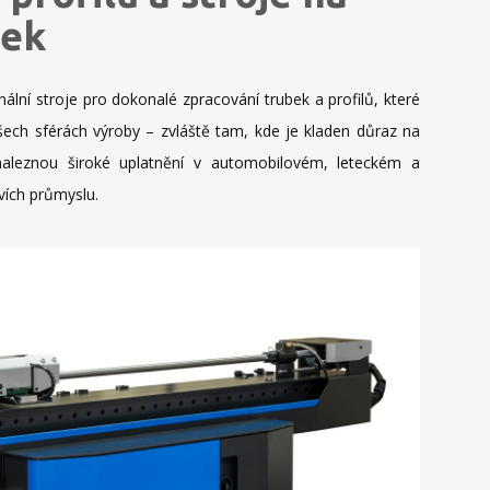
bek
í stroje pro dokonalé zpracování trubek a profilů, které
šech sférách výroby – zvláště tam, kde je kladen důraz na
naleznou široké uplatnění v automobilovém, leteckém a
vích průmyslu.